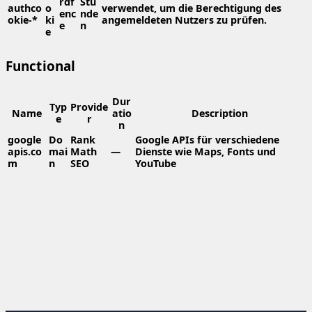
rdf
Stu
authco
o
verwendet, um die Berechtigung des
enc
nde
okie-*
ki
angemeldeten Nutzers zu prüfen.
e
n
e
Functional
Dur
Typ
Provide
Name
atio
Description
e
r
n
google
Do
Rank
Google APIs für verschiedene
apis.co
mai
Math
—
Dienste wie Maps, Fonts und
m
n
SEO
YouTube