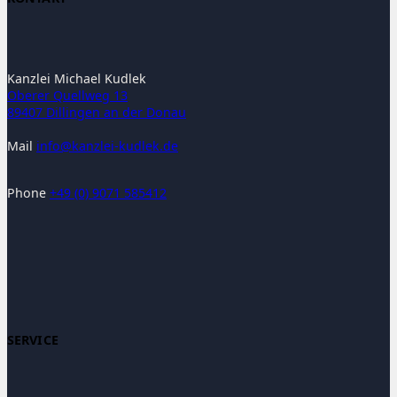
Kanzlei Michael Kudlek
Oberer Quellweg 13
89407 Dillingen an der Donau
Mail
ni
ak@of
ielzn
lduk-
ed.ke
Phone
+49 (0) 9071 585412
SERVICE