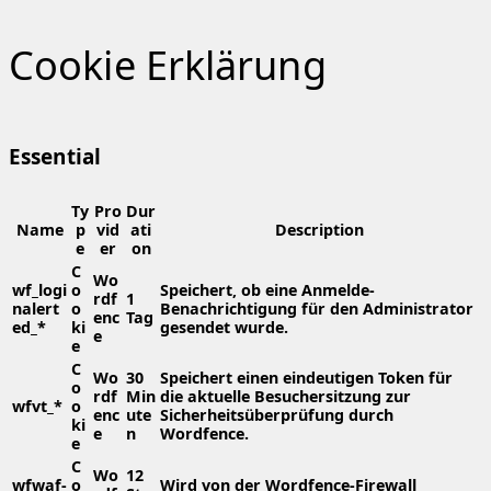
Cookie Erklärung
Essential
Ty
Pro
Dur
Name
p
vid
ati
Description
e
er
on
C
Wo
wf_logi
o
Speichert, ob eine Anmelde-
rdf
1
nalert
o
Benachrichtigung für den Administrator
enc
Tag
ed_*
ki
gesendet wurde.
e
e
C
Wo
30
Speichert einen eindeutigen Token für
o
rdf
Min
die aktuelle Besuchersitzung zur
wfvt_*
o
enc
ute
Sicherheitsüberprüfung durch
ki
e
n
Wordfence.
e
C
Wo
12
wfwaf-
o
Wird von der Wordfence-Firewall