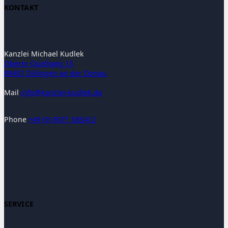
KONTAKT
Kanzlei Michael Kudlek
Oberer Quellweg 13
89407 Dillingen an der Donau
Mail
ni
ak@of
ielzn
lduk-
ed.ke
Phone
+49 (0) 9071 585412
SERVICE